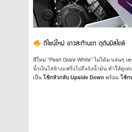
ดีไซน์ใหม่ ขาวสะท้านตา ดุดันมีสไตล์
สีใหม่ “Pearl Glare White” ไม่ได้มาเล่น
น้ำเงินไล่ข้างแฟริ่งไปถึงถังน้ำมัน ทำให้ด
เป็น
พร้อม
โช้กหัวกลับ Upside Down
โช้กห