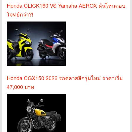
Honda CLICK160 VS Yamaha AEROX คันไหนตอบ
โจทย์กว่า?!
Honda CGX150 2026 รถคลาสสิกรุ่นใหม่ ราคาเริ่ม
47,000 บาท