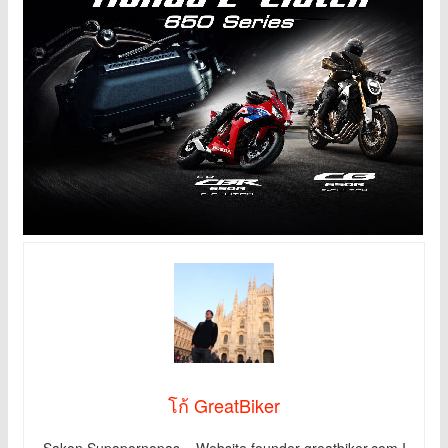
โก้ GreatBiker