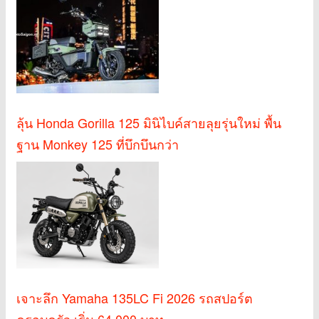
ลุ้น Honda Gorilla 125 มินิไบค์สายลุยรุ่นใหม่ พื้น
ฐาน Monkey 125 ที่บึกบึนกว่า
เจาะลึก Yamaha 135LC Fi 2026 รถสปอร์ต