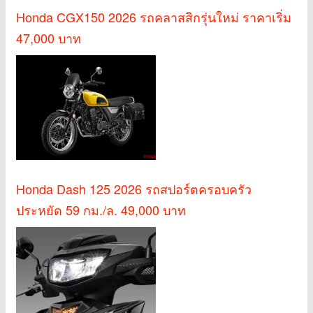
Honda CGX150 2026 รถคลาสสิกรุ่นใหม่ ราคาเริ่ม
47,000 บาท
Honda Dash 125 2026 รถสปอร์ตครอบครัว
ประหยัด 59 กม./ล. 49,000 บาท