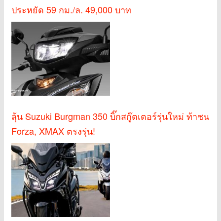
ประหยัด 59 กม./ล. 49,000 บาท
ลุ้น Suzuki Burgman 350 บิ๊กสกู๊ตเตอร์รุ่นใหม่ ท้าชน
Forza, XMAX ตรงรุ่น!