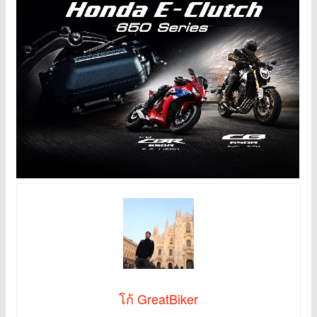
โก้ GreatBiker