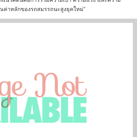
ามคุณค่าหลักของรถสมรรถนะสูงยุคใหม่”