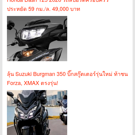
ประหยัด 59 กม./ล. 49,000 บาท
ลุ้น Suzuki Burgman 350 บิ๊กสกู๊ตเตอร์รุ่นใหม่ ท้าชน
Forza, XMAX ตรงรุ่น!