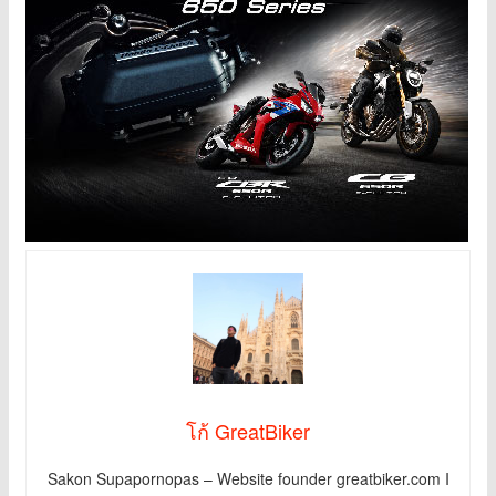
โก้ GreatBiker
Sakon Supapornopas – Website founder greatbiker.com I