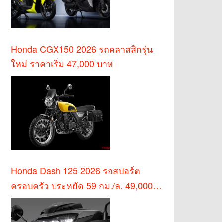
Honda CGX150 2026 รถคลาสสิกรุ่น
ใหม่ ราคาเริ่ม 47,000 บาท
Honda Dash 125 2026 รถสปอร์ต
ครอบครัว ประหยัด 59 กม./ล. 49,000
บาท