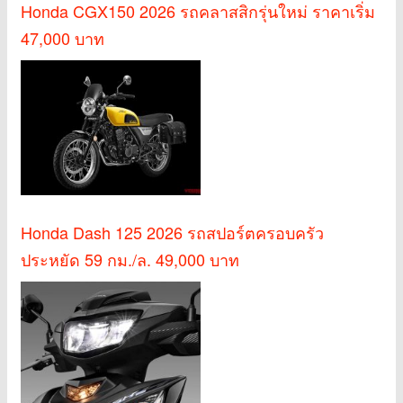
Honda CGX150 2026 รถคลาสสิกรุ่นใหม่ ราคาเริ่ม
47,000 บาท
Honda Dash 125 2026 รถสปอร์ตครอบครัว
ประหยัด 59 กม./ล. 49,000 บาท