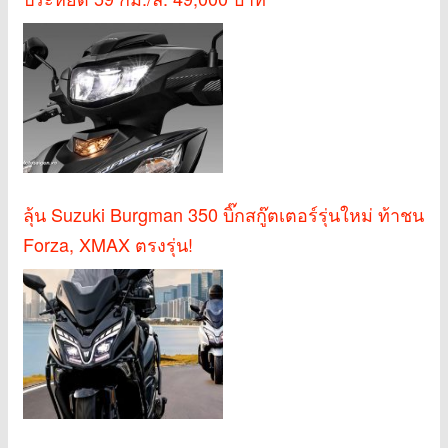
ลุ้น Suzuki Burgman 350 บิ๊กสกู๊ตเตอร์รุ่นใหม่ ท้าชน
Forza, XMAX ตรงรุ่น!