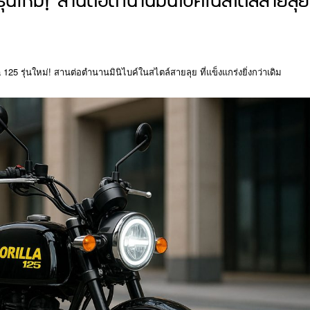
รุ่นใหม่! สานต่อตำนานมินิไบค์ในสไตล์สายลุย
la 125 รุ่นใหม่! สานต่อตำนานมินิไบค์ในสไตล์สายลุย ที่แข็งแกร่งยิ่งกว่าเดิม