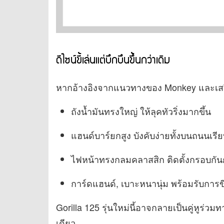
ดีไซน์ขี้เล่นแต่บึกบึนขึ้นกว่าเดิม
หากอ้างอิงจากแนวทางของ Monkey และเสริมด
ถังน้ำมันทรงใหญ่ ให้ลุคทัวริ่งมากขึ้น
แฮนด์บาร์ยกสูง บังคับง่ายทั้งบนถนนเรี
ไฟหน้าทรงกลมคลาสสิก ติดตั้งกรอบกั
การ์ดแฮนด์, เบาะหนานุ่ม พร้อมรับการ
Gorilla 125 รุ่นใหม่นี้อาจกลายเป็นคู่หูร่วมทา
เดียว