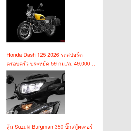
Honda Dash 125 2026 รถสปอร์ต
ครอบครัว ประหยัด 59 กม./ล. 49,000
บาท
ลุ้น Suzuki Burgman 350 บิ๊กสกู๊ตเตอร์