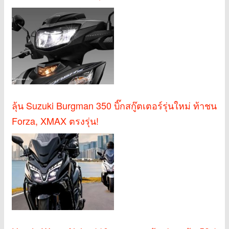
ลุ้น Suzuki Burgman 350 บิ๊กสกู๊ตเตอร์รุ่นใหม่ ท้าชน
Forza, XMAX ตรงรุ่น!