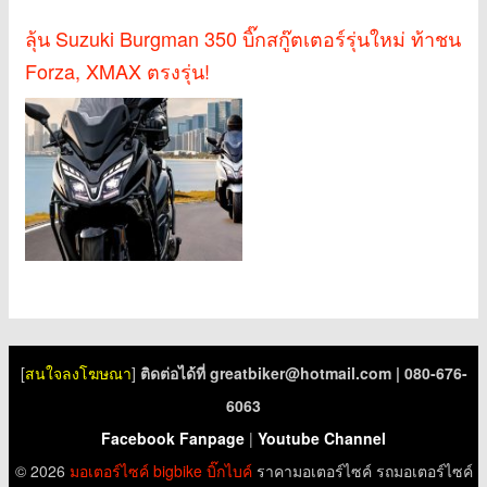
ลุ้น Suzuki Burgman 350 บิ๊กสกู๊ตเตอร์รุ่นใหม่ ท้าชน
Forza, XMAX ตรงรุ่น!
[
สนใจลงโฆษณา
]
ติดต่อได้ที่
greatbiker@hotmail.com
| 080-676-
6063
Facebook Fanpage
|
Youtube Channel
© 2026
มอเตอร์ไซค์
bigbike
บิ๊กไบค์
ราคามอเตอร์ไซค์ รถมอเตอร์ไซค์