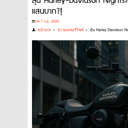
ลุ้น Harley-Davidson Nightste
แสนบาท?!
On 7 ก.ย., 2025
หน้าแรก
»
ข่าวมอเตอร์ไซค์
»
ลุ้น Harley-Davidson N