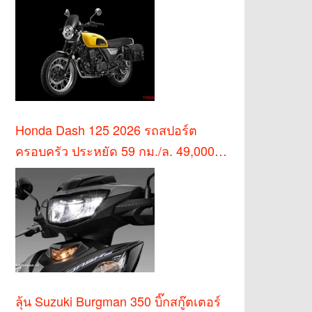
Honda Dash 125 2026 รถสปอร์ต
ครอบครัว ประหยัด 59 กม./ล. 49,000
บาท
ลุ้น Suzuki Burgman 350 บิ๊กสกู๊ตเตอร์