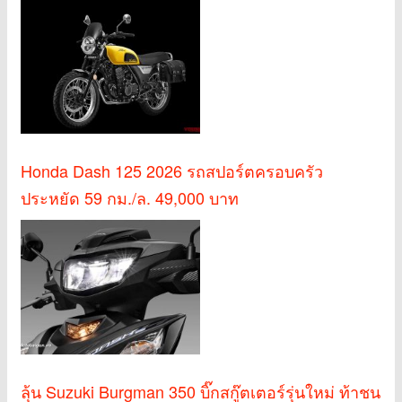
Honda Dash 125 2026 รถสปอร์ตครอบครัว
ประหยัด 59 กม./ล. 49,000 บาท
ลุ้น Suzuki Burgman 350 บิ๊กสกู๊ตเตอร์รุ่นใหม่ ท้าชน