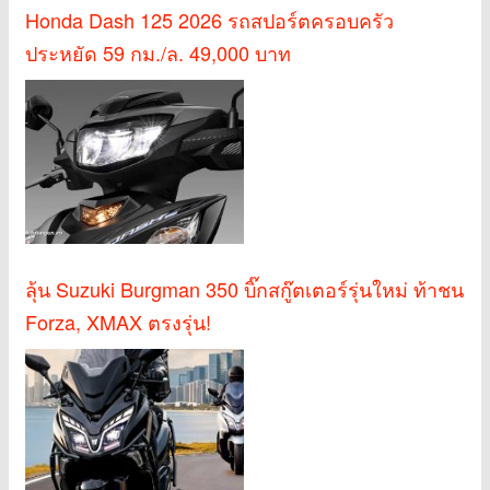
Honda Dash 125 2026 รถสปอร์ตครอบครัว
ประหยัด 59 กม./ล. 49,000 บาท
ลุ้น Suzuki Burgman 350 บิ๊กสกู๊ตเตอร์รุ่นใหม่ ท้าชน
Forza, XMAX ตรงรุ่น!