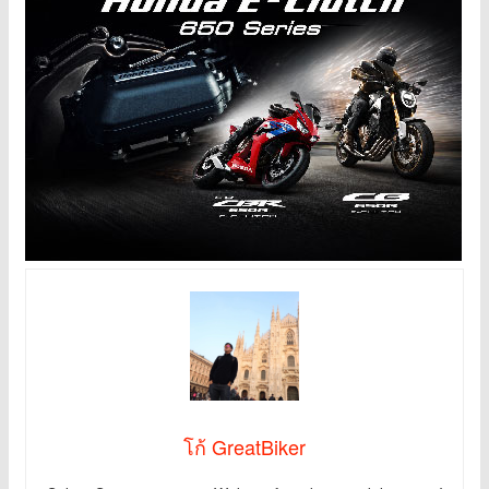
โก้ GreatBiker