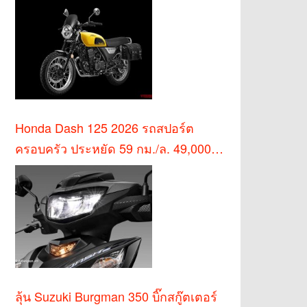
Honda Dash 125 2026 รถสปอร์ต
ครอบครัว ประหยัด 59 กม./ล. 49,000
บาท
ลุ้น Suzuki Burgman 350 บิ๊กสกู๊ตเตอร์