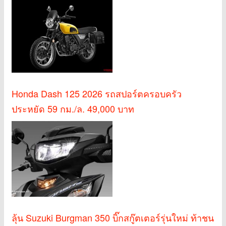
Honda Dash 125 2026 รถสปอร์ตครอบครัว
ประหยัด 59 กม./ล. 49,000 บาท
ลุ้น Suzuki Burgman 350 บิ๊กสกู๊ตเตอร์รุ่นใหม่ ท้าชน