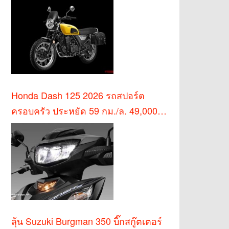
Honda Dash 125 2026 รถสปอร์ต
ครอบครัว ประหยัด 59 กม./ล. 49,000
บาท
ลุ้น Suzuki Burgman 350 บิ๊กสกู๊ตเตอร์