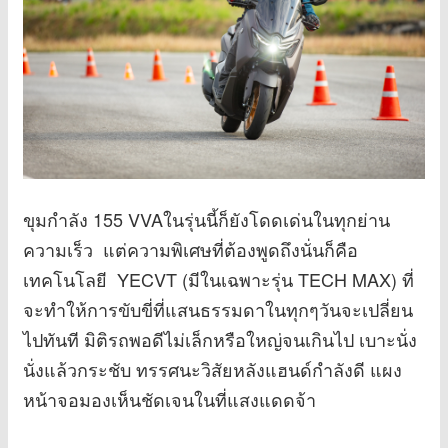
ขุมกำลัง 155 VVAในรุ่นนี้ก็ยังโดดเด่นในทุกย่าน
ความเร็ว แต่ความพิเศษที่ต้องพูดถึงนั่นก็คือ
เทคโนโลยี YECVT (มีในเฉพาะรุ่น TECH MAX) ที่
จะทำให้การขับขี่ที่แสนธรรมดาในทุกๆวันจะเปลี่ยน
ไปทันที มิติรถพอดีไม่เล็กหรือใหญ่จนเกินไป เบาะนั่ง
นั่งแล้วกระชับ ทรรศนะวิสัยหลังแฮนด์กำลังดี แผง
หน้าจอมองเห็นชัดเจนในที่แสงแดดจ้า