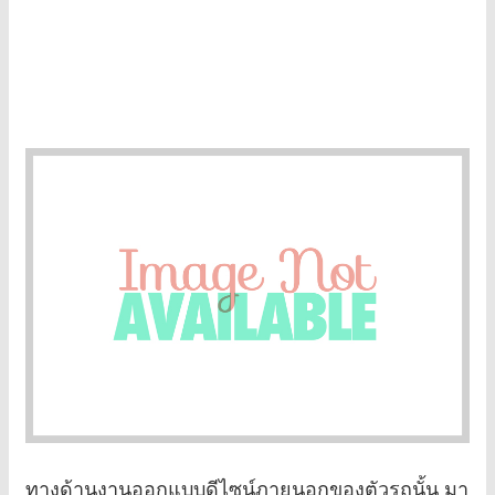
ทางด้านงานออกแบบดีไซน์ภายนอกของตัวรถนั้น มา