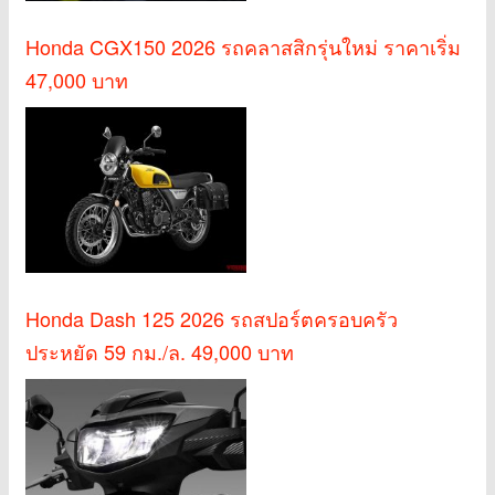
Honda CGX150 2026 รถคลาสสิกรุ่นใหม่ ราคาเริ่ม
47,000 บาท
Honda Dash 125 2026 รถสปอร์ตครอบครัว
ประหยัด 59 กม./ล. 49,000 บาท