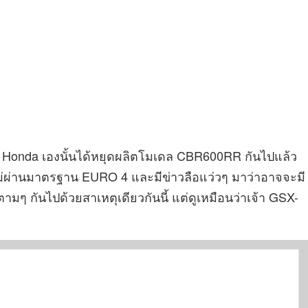
่าง Honda เองนั้นได้หยุดผลิตโมเดล CBR600RR กันไปแล้ว
ที่ไม่ผ่านมาตรฐาน EURO 4 และมีข่าวลือแว่วๆ มาว่าอาจจะมี
ตามๆ กันไปด้วยสาเหตุเดียวกันนี้ แต่ดูเหมือนว่าเจ้า GSX-