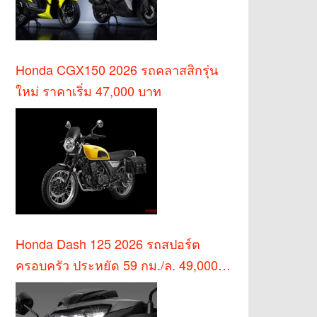
Honda CGX150 2026 รถคลาสสิกรุ่น
ใหม่ ราคาเริ่ม 47,000 บาท
Honda Dash 125 2026 รถสปอร์ต
ครอบครัว ประหยัด 59 กม./ล. 49,000
บาท