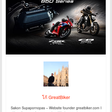
โก้ GreatBiker
Sakon Supapornopas – Website founder greatbiker.com I