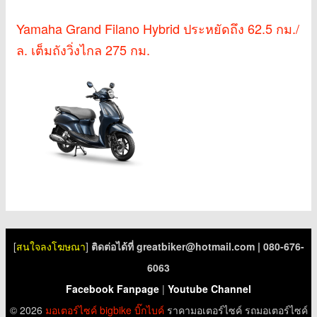
Yamaha Grand Filano Hybrid ประหยัดถึง 62.5 กม./
ล. เต็มถังวิ่งไกล 275 กม.
[
สนใจลงโฆษณา
]
ติดต่อได้ที่
greatbiker@hotmail.com
| 080-676-
6063
Facebook Fanpage
|
Youtube Channel
© 2026
มอเตอร์ไซค์
bigbike
บิ๊กไบค์
ราคามอเตอร์ไซค์ รถมอเตอร์ไซค์