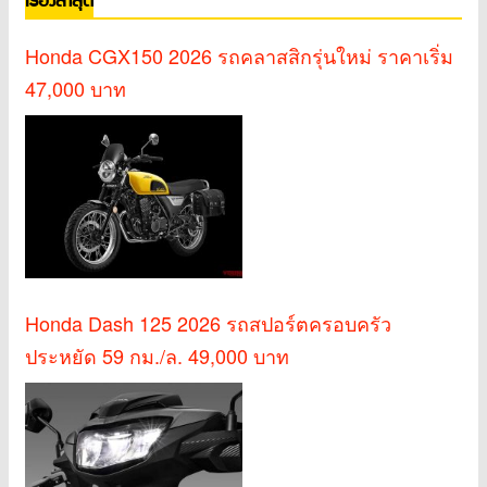
เรื่องล่าสุด
Honda CGX150 2026 รถคลาสสิกรุ่นใหม่ ราคาเริ่ม
47,000 บาท
Honda Dash 125 2026 รถสปอร์ตครอบครัว
ประหยัด 59 กม./ล. 49,000 บาท