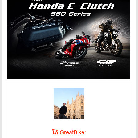
โก้ GreatBiker