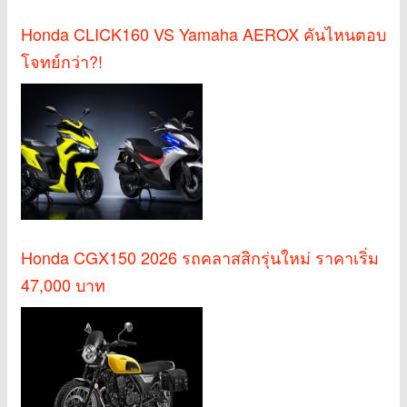
Honda CLICK160 VS Yamaha AEROX คันไหนตอบ
โจทย์กว่า?!
Honda CGX150 2026 รถคลาสสิกรุ่นใหม่ ราคาเริ่ม
47,000 บาท