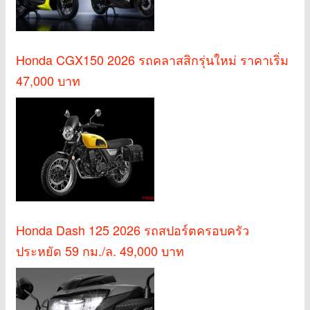
Honda CGX150 2026 รถคลาสสิกรุ่นใหม่ ราคาเริ่ม
47,000 บาท
Honda Dash 125 2026 รถสปอร์ตครอบครัว
ประหยัด 59 กม./ล. 49,000 บาท