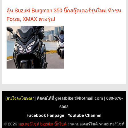
ลุ้น Suzuki Burgman 350 บิ๊กสกู๊ตเตอร์รุ่นใหม่ ท้าชน
Forza, XMAX ตรงรุ่น!
[
สนใจลงโฆษณา
]
ติดต่อได้ที่
greatbiker@hotmail.com
| 080-676-
6063
Facebook Fanpage
|
Youtube Channel
© 2026
มอเตอร์ไซค์
bigbike
บิ๊กไบค์
ราคามอเตอร์ไซค์ รถมอเตอร์ไซค์