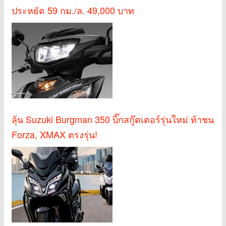
ประหยัด 59 กม./ล. 49,000 บาท
ลุ้น Suzuki Burgman 350 บิ๊กสกู๊ตเตอร์รุ่นใหม่ ท้าชน
Forza, XMAX ตรงรุ่น!