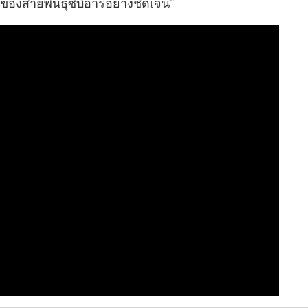
องสายพันธุ์ซีบีอาร์อย่างชัดเจน”