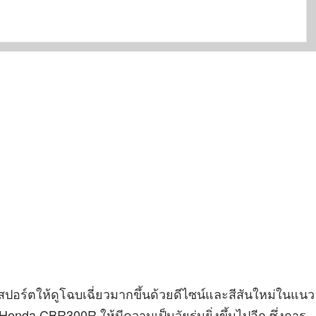
ป็นสปอร์ตให้ดูโฉบเฉี่ยวมากขึ้นด้วยดีไซน์และสีสันใหม่ในแนว
nda CBR300R ให้มีความเป็นวัยรุ่นยิ่งขึ้นไปอีก ซึ่งการ