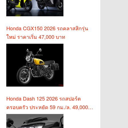
Honda CGX150 2026 รถคลาสสิกรุ่น
ใหม่ ราคาเริ่ม 47,000 บาท
Honda Dash 125 2026 รถสปอร์ต
ครอบครัว ประหยัด 59 กม./ล. 49,000
บาท