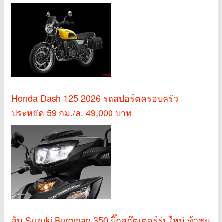
Honda Dash 125 2026 รถสปอร์ตครอบครัว
ประหยัด 59 กม./ล. 49,000 บาท
ลุ้น Suzuki Burgman 350 บิ๊กสกู๊ตเตอร์รุ่นใหม่ ท้าชน