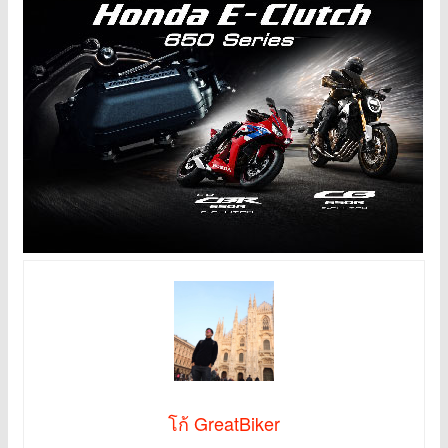
โก้ GreatBiker