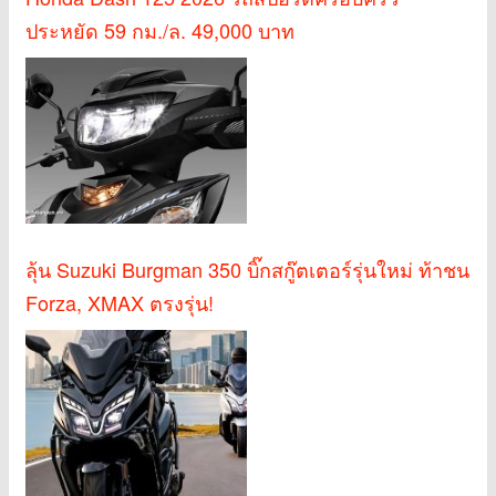
ประหยัด 59 กม./ล. 49,000 บาท
ลุ้น Suzuki Burgman 350 บิ๊กสกู๊ตเตอร์รุ่นใหม่ ท้าชน
Forza, XMAX ตรงรุ่น!