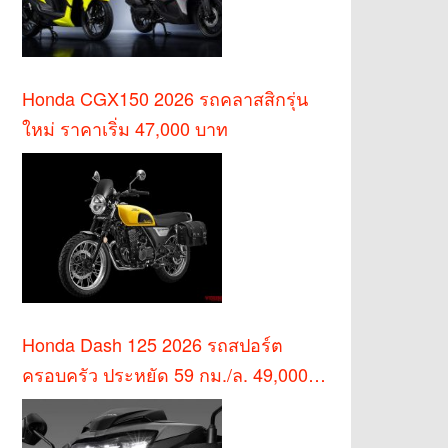
Honda CGX150 2026 รถคลาสสิกรุ่น
ใหม่ ราคาเริ่ม 47,000 บาท
Honda Dash 125 2026 รถสปอร์ต
ครอบครัว ประหยัด 59 กม./ล. 49,000
บาท