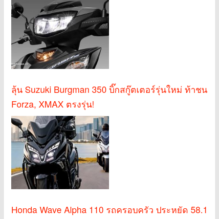
ลุ้น Suzuki Burgman 350 บิ๊กสกู๊ตเตอร์รุ่นใหม่ ท้าชน
Forza, XMAX ตรงรุ่น!
Honda Wave Alpha 110 รถครอบครัว ประหยัด 58.1