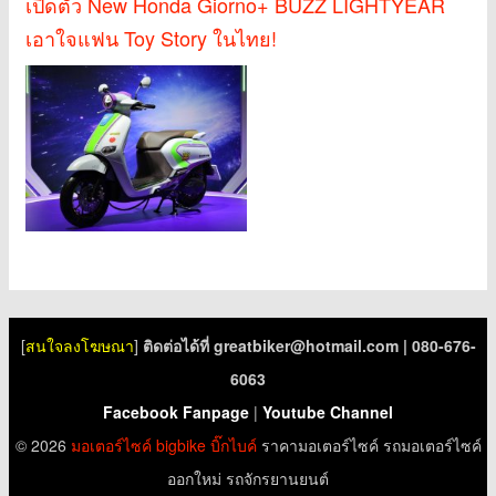
เปิดตัว New Honda Giorno+ BUZZ LIGHTYEAR
เอาใจแฟน Toy Story ในไทย!
[
สนใจลงโฆษณา
]
ติดต่อได้ที่
greatbiker@hotmail.com
| 080-676-
6063
Facebook Fanpage
|
Youtube Channel
© 2026
มอเตอร์ไซค์
bigbike
บิ๊กไบค์
ราคามอเตอร์ไซค์ รถมอเตอร์ไซค์
ออกใหม่ รถจักรยานยนต์