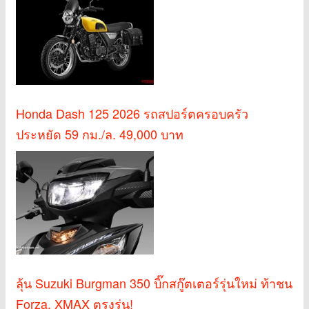
Honda Dash 125 2026 รถสปอร์ตครอบครัว
ประหยัด 59 กม./ล. 49,000 บาท
ลุ้น Suzuki Burgman 350 บิ๊กสกู๊ตเตอร์รุ่นใหม่ ท้าชน
Forza, XMAX ตรงรุ่น!