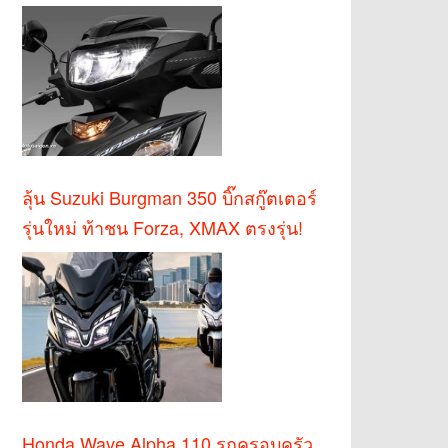
บาท
ลุ้น Suzuki Burgman 350 บิ๊กสกู๊ตเตอร์
รุ่นใหม่ ท้าชน Forza, XMAX ตรงรุ่น!
Honda Wave Alpha 110 รถครอบครัว