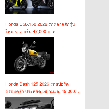
Honda CGX150 2026 รถคลาสสิกรุ่น
ใหม่ ราคาเริ่ม 47,000 บาท
Honda Dash 125 2026 รถสปอร์ต
ครอบครัว ประหยัด 59 กม./ล. 49,000
บาท