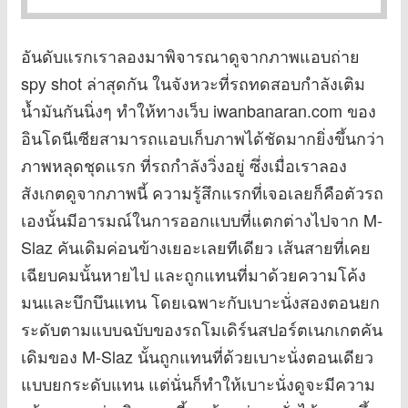
อันดับแรกเราลองมาพิจารณาดูจากภาพแอบถ่าย
spy shot ล่าสุดกัน ในจังหวะที่รถทดสอบกำลังเติม
น้ำมันกันนิ่งๆ ทำให้ทางเว็บ iwanbanaran.com ของ
อินโดนีเซียสามารถแอบเก็บภาพได้ชัดมากยิ่งขึ้นกว่า
ภาพหลุดชุดแรก ที่รถกำลังวิ่งอยู่ ซึ่งเมื่อเราลอง
สังเกตดูจากภาพนี้ ความรู้สึกแรกที่เจอเลยก็คือตัวรถ
เองนั้นมีอารมณ์ในการออกแบบที่แตกต่างไปจาก M-
Slaz คันเดิมค่อนข้างเยอะเลยทีเดียว เส้นสายที่เคย
เฉียบคมนั้นหายไป และถูกแทนที่มาด้วยความโค้ง
มนและบึกบึนแทน โดยเฉพาะกับเบาะนั่งสองตอนยก
ระดับตามแบบฉบับของรถโมเดิร์นสปอร์ตเนกเกตคัน
เดิมของ M-Slaz นั้นถูกแทนที่ด้วยเบาะนั่งตอนเดียว
แบบยกระดับแทน แต่นั่นก็ทำให้เบาะนั่งดูจะมีความ