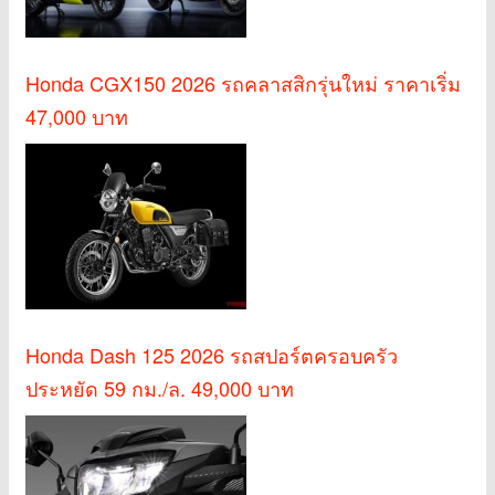
Honda CGX150 2026 รถคลาสสิกรุ่นใหม่ ราคาเริ่ม
47,000 บาท
Honda Dash 125 2026 รถสปอร์ตครอบครัว
ประหยัด 59 กม./ล. 49,000 บาท