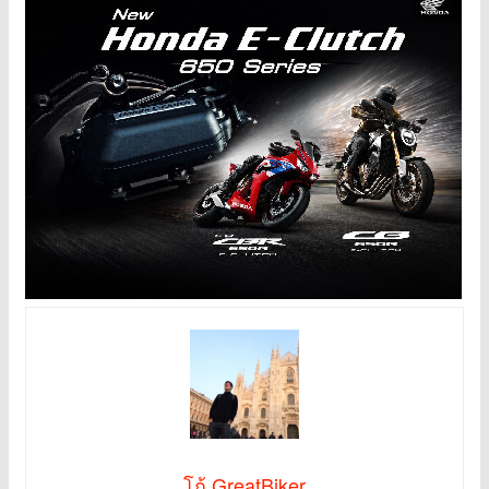
โก้ GreatBiker