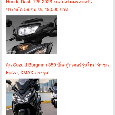
Honda Dash 125 2026 รถสปอร์ตครอบครัว
ประหยัด 59 กม./ล. 49,000 บาท
ลุ้น Suzuki Burgman 350 บิ๊กสกู๊ตเตอร์รุ่นใหม่ ท้าชน
Forza, XMAX ตรงรุ่น!