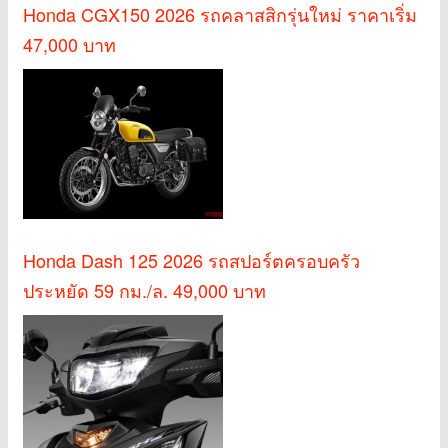
Honda CGX150 2026 รถคลาสสิกรุ่นใหม่ ราคาเริ่ม
47,000 บาท
Honda Dash 125 2026 รถสปอร์ตครอบครัว
ประหยัด 59 กม./ล. 49,000 บาท