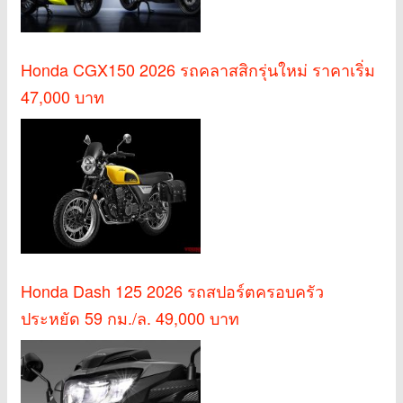
Honda CGX150 2026 รถคลาสสิกรุ่นใหม่ ราคาเริ่ม
47,000 บาท
Honda Dash 125 2026 รถสปอร์ตครอบครัว
ประหยัด 59 กม./ล. 49,000 บาท