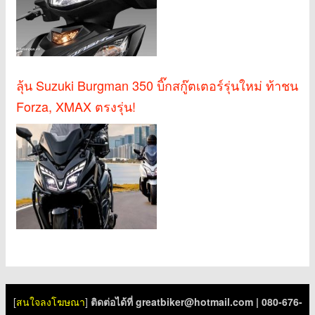
ลุ้น Suzuki Burgman 350 บิ๊กสกู๊ตเตอร์รุ่นใหม่ ท้าชน
Forza, XMAX ตรงรุ่น!
[
สนใจลงโฆษณา
]
ติดต่อได้ที่
greatbiker@hotmail.com
| 080-676-