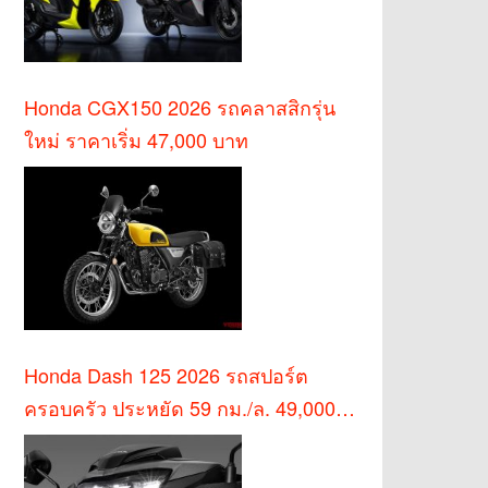
Honda CGX150 2026 รถคลาสสิกรุ่น
ใหม่ ราคาเริ่ม 47,000 บาท
Honda Dash 125 2026 รถสปอร์ต
ครอบครัว ประหยัด 59 กม./ล. 49,000
บาท