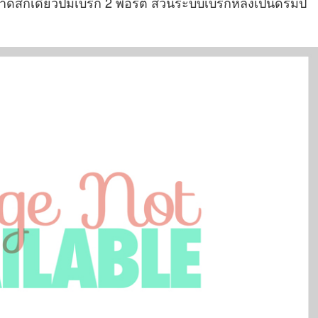
ดิสก์เดี่ยวปั้มเบรก 2 พอร์ต ส่วนระบบเบรกหลังเป็นดรัมป์