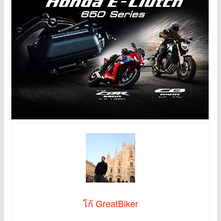
โก้ GreatBiker